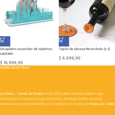
Secaplatos escurridor de cubiertos
Tapón de silicona Recórcholis (x 2)
capitales
$
4.499,90
$
16.999,90
SOBRE NOSOTROS
La Aldea – Tienda de Diseño
Desde 2010, seleccionamos objetos que
transforman tu casa en un lugar más lindo y divertido. Diseño nacional,
internacional y electrodomésticos con estilo en el corazón de
Belgrano, CABA
.