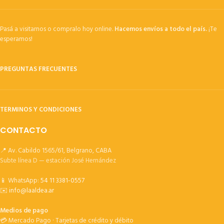
Pasá a visitarnos o compralo hoy online.
Hacemos envíos a todo el país.
¡Te
esperamos!
PREGUNTAS FRECUENTES
TERMINOS Y CONDICIONES
CONTACTO
📍 Av. Cabildo 1565/61, Belgrano, CABA
Subte línea D — estación José Hernández
📱 WhatsApp:
54 11 3381-0557
✉️
info@laaldea.ar
Medios de pago
💳 Mercado Pago · Tarjetas de crédito y débito