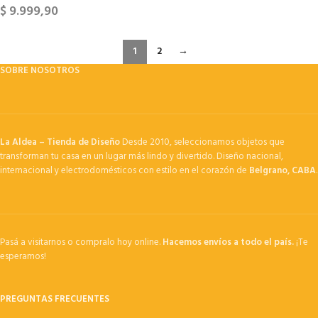
$
9.999,90
1
2
→
SOBRE NOSOTROS
La Aldea – Tienda de Diseño
Desde 2010, seleccionamos objetos que
transforman tu casa en un lugar más lindo y divertido. Diseño nacional,
internacional y electrodomésticos con estilo en el corazón de
Belgrano, CABA
.
Pasá a visitarnos o compralo hoy online.
Hacemos envíos a todo el país.
¡Te
esperamos!
PREGUNTAS FRECUENTES