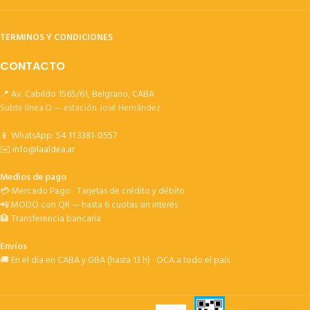
TERMINOS Y CONDICIONES
CONTACTO
📍 Av. Cabildo 1565/61, Belgrano, CABA
Subte línea D — estación José Hernández
📱 WhatsApp:
54 11 3381-0557
✉️
info@laaldea.ar
Medios de pago
💳 Mercado Pago · Tarjetas de crédito y débito
📲 MODO con QR — hasta 6 cuotas sin interés
🏦 Transferencia bancaria
Envíos
🚚 En el día en CABA y GBA (hasta 13 h) · OCA a todo el país