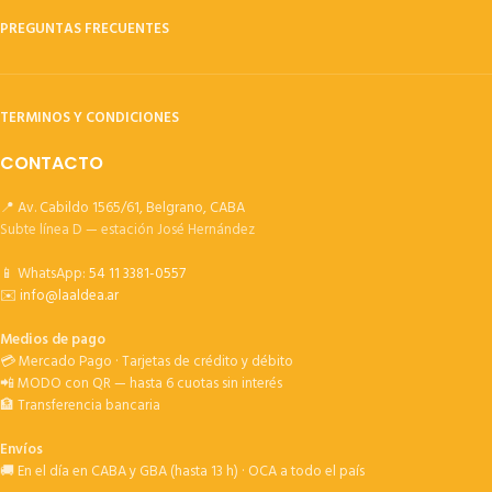
PREGUNTAS FRECUENTES
TERMINOS Y CONDICIONES
CONTACTO
📍 Av. Cabildo 1565/61, Belgrano, CABA
Subte línea D — estación José Hernández
📱 WhatsApp:
54 11 3381-0557
✉️
info@laaldea.ar
Medios de pago
💳 Mercado Pago · Tarjetas de crédito y débito
📲 MODO con QR — hasta 6 cuotas sin interés
🏦 Transferencia bancaria
Envíos
🚚 En el día en CABA y GBA (hasta 13 h) · OCA a todo el país