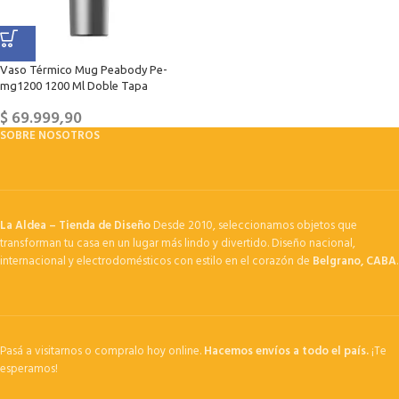
Vaso Térmico Mug Peabody Pe-
mg1200 1200 Ml Doble Tapa
$
69.999,90
SOBRE NOSOTROS
La Aldea – Tienda de Diseño
Desde 2010, seleccionamos objetos que
transforman tu casa en un lugar más lindo y divertido. Diseño nacional,
internacional y electrodomésticos con estilo en el corazón de
Belgrano, CABA
.
Pasá a visitarnos o compralo hoy online.
Hacemos envíos a todo el país.
¡Te
esperamos!