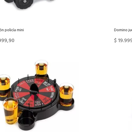
n policía mini
Domino ju
999,90
$
19.99