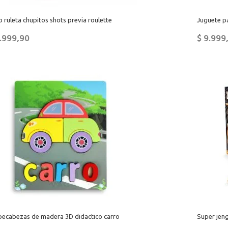
 ruleta chupitos shots previa roulette
Juguete p
.999,90
$
9.999
ecabezas de madera 3D didactico carro
Super jeng