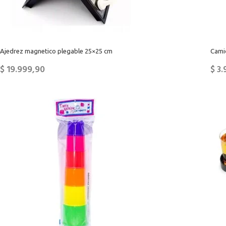
Ajedrez magnetico plegable 25×25 cm
Camió
$
19.999,90
$
3.