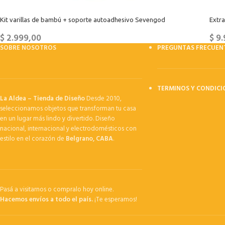
Kit varillas de bambú + soporte autoadhesivo Sevengod
Extr
$
2.999,00
$
9.
SOBRE NOSOTROS
PREGUNTAS FRECUEN
TERMINOS Y CONDICI
La Aldea – Tienda de Diseño
Desde 2010,
seleccionamos objetos que transforman tu casa
en un lugar más lindo y divertido. Diseño
nacional, internacional y electrodomésticos con
estilo en el corazón de
Belgrano, CABA
.
Pasá a visitarnos o compralo hoy online.
Hacemos envíos a todo el país.
¡Te esperamos!