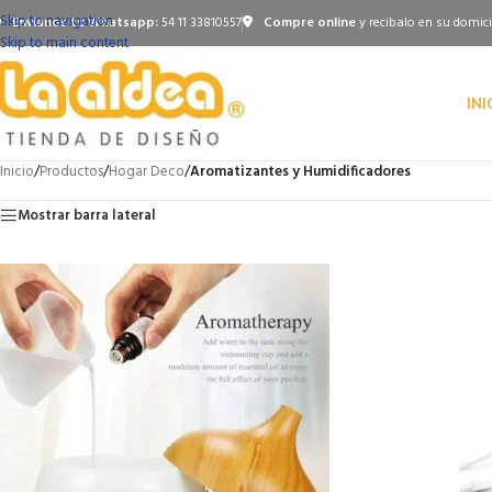
Skip to navigation
Envianos tu Whatsapp:
54 11 33810557
Compre online
y recibalo en su domici
Skip to main content
INI
Inicio
/
Productos
/
Hogar Deco
/
Aromatizantes y Humidificadores
Mostrar barra lateral