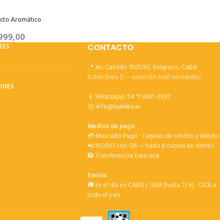
acto Aromático
999,00
TES
CONTACTO
📍 Av. Cabildo 1565/61, Belgrano, CABA
Subte línea D — estación José Hernández
ONES
📱 WhatsApp:
54 11 3381-0557
✉️
info@laaldea.ar
Medios de pago
💳 Mercado Pago · Tarjetas de crédito y débito
📲 MODO con QR — hasta 6 cuotas sin interés
🏦 Transferencia bancaria
Envíos
🚚 En el día en CABA y GBA (hasta 13 h) · OCA a
todo el país