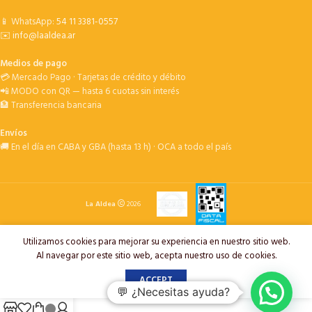
📱 WhatsApp:
54 11 3381-0557
✉️
info@laaldea.ar
Medios de pago
💳 Mercado Pago · Tarjetas de crédito y débito
📲 MODO con QR — hasta 6 cuotas sin interés
🏦 Transferencia bancaria
Envíos
🚚 En el día en CABA y GBA (hasta 13 h) · OCA a todo el país
La Aldea
2026
Utilizamos cookies para mejorar su experiencia en nuestro sitio web.
Al navegar por este sitio web, acepta nuestro uso de cookies.
ACCEPT
💬 ¿Necesitas ayuda?