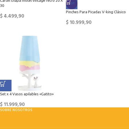
Cartel chapa motel vintage retro 20 X
HOT
30
Pinches Para Picadas V-king Clásico
$
4.499,90
$
10.999,90
Set x 4 Vasos apilables «Gatito»
$
11.999,90
SOBRE NOSOTROS