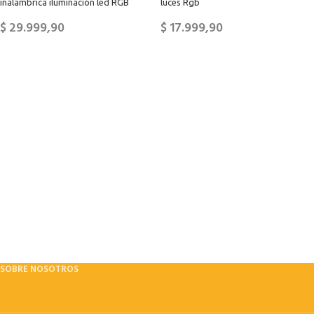
inalambrica iluminación led RGB
luces Rgb
$
29.999,90
$
17.999,90
SOBRE NOSOTROS