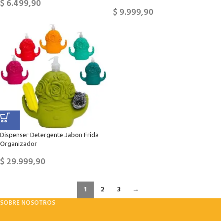
$
6.499,90
$
9.999,90
Dispenser Detergente Jabon Frida
Organizador
$
29.999,90
1
2
3
→
SOBRE NOSOTROS