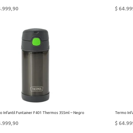
.999,90
$
64.99
o Infantil Funtainer F401 Thermos 355ml – Negro
Termo Infa
.999,90
$
64.99