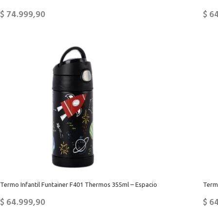
$
74.999,90
$
64
Termo Infantil Funtainer F401 Thermos 355ml – Espacio
Term
$
64.999,90
$
64