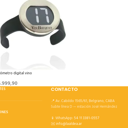
ómetro digital vino
.999,90
TES
CONTACTO
📍 Av. Cabildo 1565/61, Belgrano, CABA
Subte línea D — estación José Hernández
ONES
📱 WhatsApp:
54 11 3381-0557
✉️
info@laaldea.ar