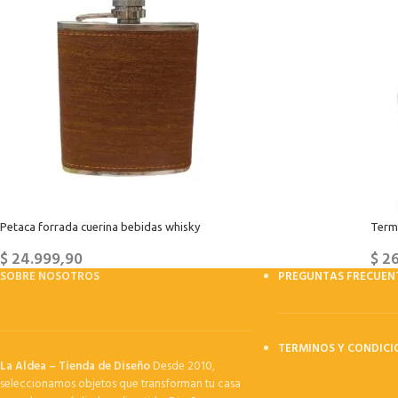
Petaca forrada cuerina bebidas whisky
Term
$
24.999,90
$
26
SOBRE NOSOTROS
PREGUNTAS FRECUEN
TERMINOS Y CONDICI
La Aldea – Tienda de Diseño
Desde 2010,
seleccionamos objetos que transforman tu casa