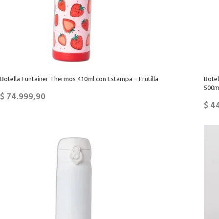
Botella Funtainer Thermos 410ml con Estampa – Frutilla
Bote
500m
$
74.999,90
$
44