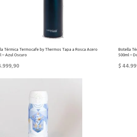
lla Térmica Termocafe by Thermos Tapa a Rosca Acero
Botella T
l – Azul Oscuro
500ml – D
.999,90
$
44.99