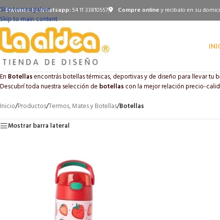
Skip to navigation
Envianos tu Whatsapp:
54 11 33810557
Compre online
y recibalo en su domici
Skip to main content
INI
En
Botellas
encontrás botellas térmicas, deportivas y de diseño para llevar tu be
Descubrí toda nuestra selección de
botellas
con la mejor relación precio-calid
Inicio
/
Productos
/
Termos, Mates y Botellas
/
Botellas
Mostrar barra lateral