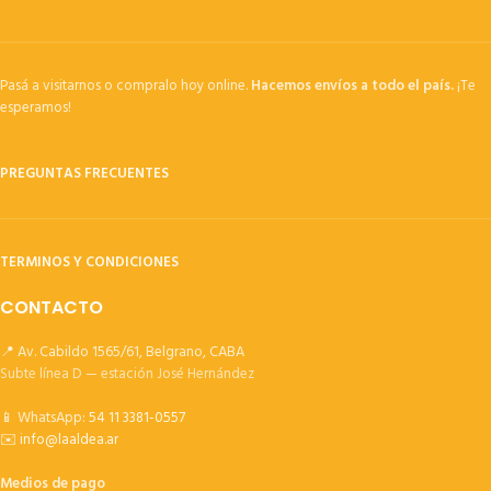
Pasá a visitarnos o compralo hoy online.
Hacemos envíos a todo el país.
¡Te
esperamos!
PREGUNTAS FRECUENTES
TERMINOS Y CONDICIONES
CONTACTO
📍 Av. Cabildo 1565/61, Belgrano, CABA
Subte línea D — estación José Hernández
📱 WhatsApp:
54 11 3381-0557
✉️
info@laaldea.ar
Medios de pago