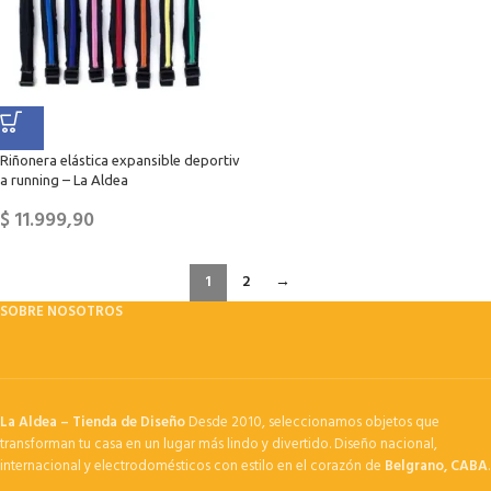
Riñonera elástica expansible deportiv
a running – La Aldea
$
11.999,90
1
2
→
SOBRE NOSOTROS
La Aldea – Tienda de Diseño
Desde 2010, seleccionamos objetos que
transforman tu casa en un lugar más lindo y divertido. Diseño nacional,
internacional y electrodomésticos con estilo en el corazón de
Belgrano, CABA
.