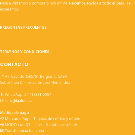
Pasá a visitarnos o compralo hoy online.
Hacemos envíos a todo el país.
¡Te
esperamos!
PREGUNTAS FRECUENTES
TERMINOS Y CONDICIONES
CONTACTO
📍 Av. Cabildo 1565/61, Belgrano, CABA
Subte línea D — estación José Hernández
📱 WhatsApp:
54 11 3381-0557
✉️
info@laaldea.ar
Medios de pago
💳 Mercado Pago · Tarjetas de crédito y débito
📲 MODO con QR — hasta 6 cuotas sin interés
🏦 Transferencia bancaria