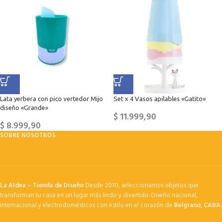
Lata yerbera con pico vertedor Mijo
Set x 4 Vasos apilables «Gatito»
diseño «Grande»
$
11.999,90
$
8.999,90
SOBRE NOSOTROS
La Aldea – Tienda de Diseño
Desde 2010, seleccionamos objetos que
transforman tu casa en un lugar más lindo y divertido. Diseño nacional,
internacional y electrodomésticos con estilo en el corazón de
Belgrano, CABA
.