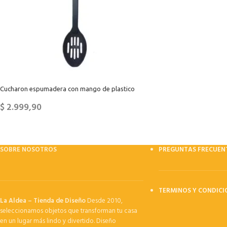
Cucharon espumadera con mango de plastico
$
2.999,90
SOBRE NOSOTROS
PREGUNTAS FRECUEN
TERMINOS Y CONDICI
La Aldea – Tienda de Diseño
Desde 2010,
seleccionamos objetos que transforman tu casa
en un lugar más lindo y divertido. Diseño