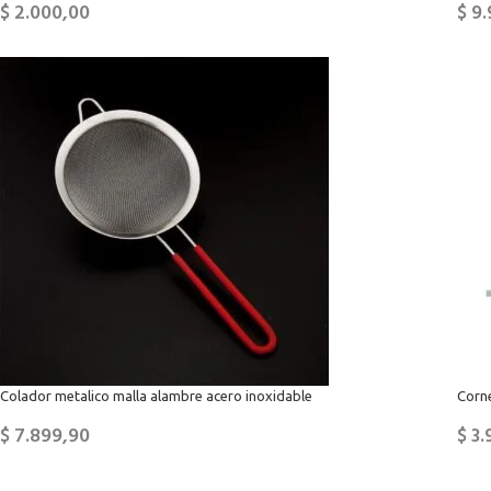
$
2.000,00
$
9.
Colador metalico malla alambre acero inoxidable
Corne
$
7.899,90
$
3.