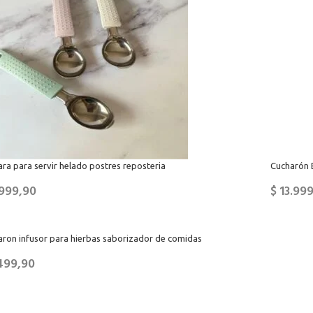
ra para servir helado postres reposteria
Cucharón B
999,90
$
13.999
aron infusor para hierbas saborizador de comidas
499,90