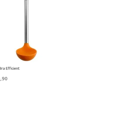
ra Efficient
,90