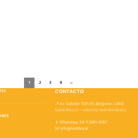
1
2
3
4
→
TES
CONTACTO
📍 Av. Cabildo 1565/61, Belgrano, CABA
Subte línea D — estación José Hernández
ONES
📱 WhatsApp:
54 11 3381-0557
✉️
info@laaldea.ar