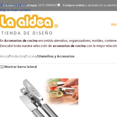
Skip to navigation
Envianos tu Whatsapp:
54 11 33810557
Compre online
y recibalo en su domici
Skip to main content
INI
En
Accesorios de cocina
encontrás utensilios, organizadores, moldes, contene
Descubrí toda nuestra selección de
accesorios de cocina
con la mejor relación
Inicio
/
Productos
/
Cocina
/
Utensilios y Accesorios
Mostrar barra lateral