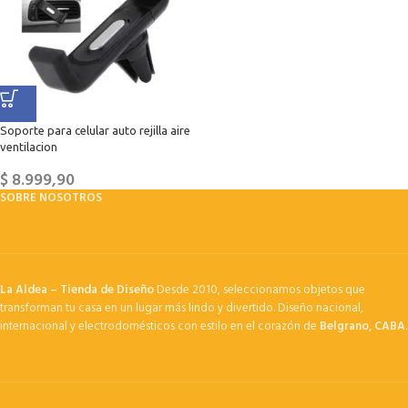
Soporte para celular auto rejilla aire
ventilacion
$
8.999,90
SOBRE NOSOTROS
La Aldea – Tienda de Diseño
Desde 2010, seleccionamos objetos que
transforman tu casa en un lugar más lindo y divertido. Diseño nacional,
internacional y electrodomésticos con estilo en el corazón de
Belgrano, CABA
.