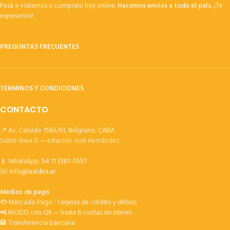
Pasá a visitarnos o compralo hoy online.
Hacemos envíos a todo el país.
¡Te
esperamos!
PREGUNTAS FRECUENTES
TERMINOS Y CONDICIONES
CONTACTO
📍 Av. Cabildo 1565/61, Belgrano, CABA
Subte línea D — estación José Hernández
📱 WhatsApp:
54 11 3381-0557
✉️
info@laaldea.ar
Medios de pago
💳 Mercado Pago · Tarjetas de crédito y débito
📲 MODO con QR — hasta 6 cuotas sin interés
🏦 Transferencia bancaria