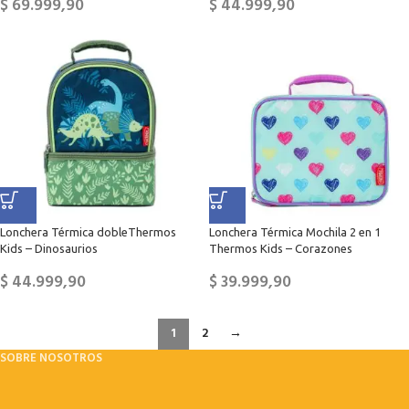
$
69.999,90
$
44.999,90
Lonchera Térmica dobleThermos
Lonchera Térmica Mochila 2 en 1
Kids – Dinosaurios
Thermos Kids – Corazones
$
44.999,90
$
39.999,90
1
2
→
SOBRE NOSOTROS