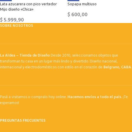
Lata azucarera con pico vertedor
Sopapa multiuso
Mijo diseño «Chica»
$
600,00
$
5.999,90
SOBRE NOSOTROS
La Aldea – Tienda de Diseño
Desde 2010, seleccionamos objetos que
transforman tu casa en un lugar más lindo y divertido. Diseño nacional,
internacional y electrodomésticos con estilo en el corazón de
Belgrano, CABA
.
Pasá a visitarnos o compralo hoy online.
Hacemos envíos a todo el país.
¡Te
esperamos!
PREGUNTAS FRECUENTES