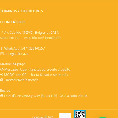
TERMINOS Y CONDICIONES
CONTACTO
📍 Av. Cabildo 1565/61, Belgrano, CABA
Subte línea D — estación José Hernández
📱 WhatsApp:
54 11 3381-0557
✉️
info@laaldea.ar
Medios de pago
💳 Mercado Pago · Tarjetas de crédito y débito
📲 MODO con QR — hasta 6 cuotas sin interés
🏦 Transferencia bancaria
Envíos
🚚 En el día en CABA y GBA (hasta 13 h) · OCA a todo el país
La Aldea
2026