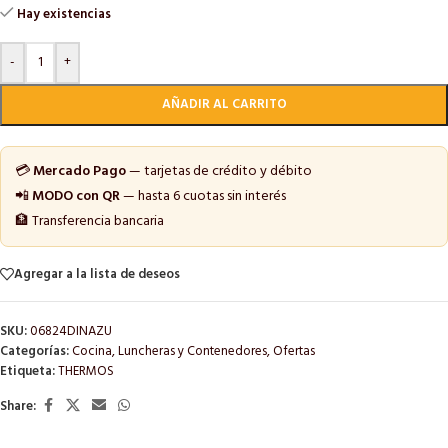
Hay existencias
-
+
AÑADIR AL CARRITO
💳
Mercado Pago
— tarjetas de crédito y débito
📲
MODO con QR
— hasta 6 cuotas sin interés
🏦 Transferencia bancaria
Agregar a la lista de deseos
SKU:
06824DINAZU
Categorías:
Cocina
,
Luncheras y Contenedores
,
Ofertas
Etiqueta:
THERMOS
Share: