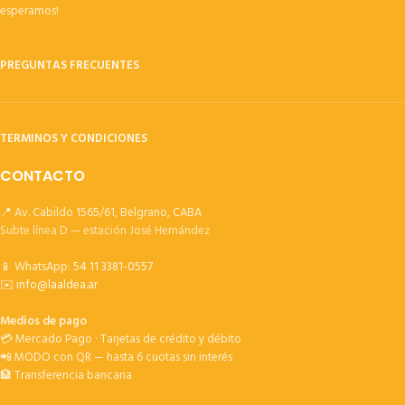
esperamos!
PREGUNTAS FRECUENTES
TERMINOS Y CONDICIONES
CONTACTO
📍 Av. Cabildo 1565/61, Belgrano, CABA
Subte línea D — estación José Hernández
📱 WhatsApp:
54 11 3381-0557
✉️
info@laaldea.ar
Medios de pago
💳 Mercado Pago · Tarjetas de crédito y débito
📲 MODO con QR — hasta 6 cuotas sin interés
🏦 Transferencia bancaria