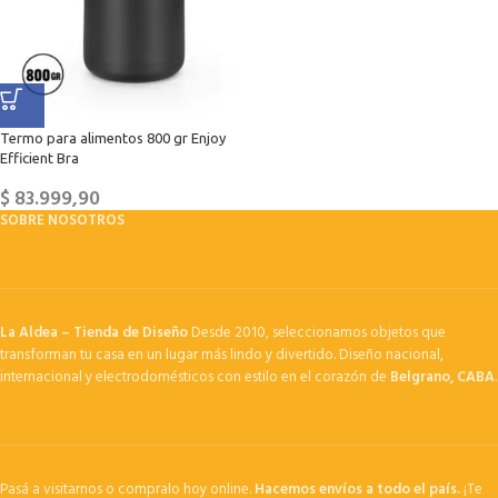
Termo para alimentos 800 gr Enjoy
Efficient Bra
$
83.999,90
SOBRE NOSOTROS
La Aldea – Tienda de Diseño
Desde 2010, seleccionamos objetos que
transforman tu casa en un lugar más lindo y divertido. Diseño nacional,
internacional y electrodomésticos con estilo en el corazón de
Belgrano, CABA
.
Pasá a visitarnos o compralo hoy online.
Hacemos envíos a todo el país.
¡Te