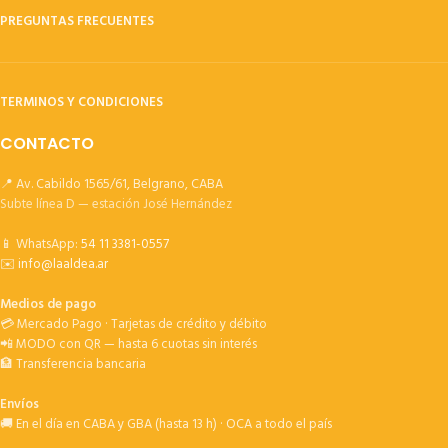
PREGUNTAS FRECUENTES
TERMINOS Y CONDICIONES
CONTACTO
📍 Av. Cabildo 1565/61, Belgrano, CABA
Subte línea D — estación José Hernández
📱 WhatsApp:
54 11 3381-0557
✉️
info@laaldea.ar
Medios de pago
💳 Mercado Pago · Tarjetas de crédito y débito
📲 MODO con QR — hasta 6 cuotas sin interés
🏦 Transferencia bancaria
Envíos
🚚 En el día en CABA y GBA (hasta 13 h) · OCA a todo el país