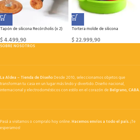
Tapón de silicona Recórcholis (x 2)
Tortera molde de silicona
$
4.499,90
$
22.999,90
SOBRE NOSOTROS
La Aldea – Tienda de Diseño
Desde 2010, seleccionamos objetos que
transforman tu casa en un lugar más lindo y divertido. Diseño nacional,
internacional y electrodomésticos con estilo en el corazón de
Belgrano, CABA
.
Pasá a visitarnos o compralo hoy online.
Hacemos envíos a todo el país.
¡Te
esperamos!