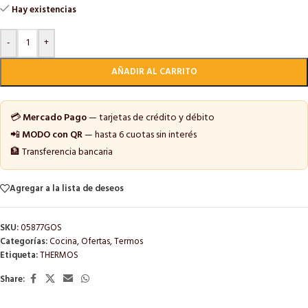
Hay existencias
-
+
AÑADIR AL CARRITO
💳
Mercado Pago
— tarjetas de crédito y débito
📲
MODO con QR
— hasta 6 cuotas sin interés
🏦 Transferencia bancaria
Agregar a la lista de deseos
SKU:
05877GOS
Categorías:
Cocina
,
Ofertas
,
Termos
Etiqueta:
THERMOS
Share: