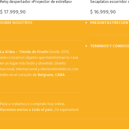
Reloj despertador «Proyector de estrellas»
Secaplatos escurridor 
$
17.999,90
$
16.999,90
SOBRE NOSOTROS
PREGUNTAS FRECUEN
TERMINOS Y CONDICI
La Aldea – Tienda de Diseño
Desde 2010,
seleccionamos objetos que transforman tu casa
en un lugar más lindo y divertido. Diseño
nacional, internacional y electrodomésticos con
estilo en el corazón de
Belgrano, CABA
.
Pasá a visitarnos o compralo hoy online.
Hacemos envíos a todo el país.
¡Te esperamos!