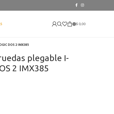
$
0,00
AS
LOGIC DOS 2 IMX385
uedas plegable I-
OS 2 IMX385