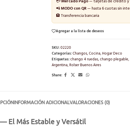
💳
Mercado Pago
— tarjetas de crédito y
📲
MODO con QR
— hasta 6 cuotas sin inte
🏦 Transferencia bancaria
Agregar a la lista de deseos
SKU:
02220
Categorías:
Changos
,
Cocina
,
Hogar Deco
Etiquetas:
chango 4 ruedas
,
chango plegable
,
Argentina
,
Rolser Buenos Aires
Share:
IPCIÓN
INFORMACIÓN ADICIONAL
VALORACIONES (0)
 El Más Estable y Versátil