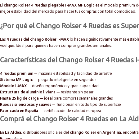
El
chango Rolser 4 ruedas plegable I-MAX MF Logic
es el modelo premium de l
mejor estabilidad del mercado para hacer tus compras con total comodidad.
¿Por qué el Chango Rolser 4 Ruedas es Super
Las
4 ruedas del chango Rolser I-MAX
lo hacen significativamente más establ
vuelque. Ideal para quienes hacen compras grandes semanales.
Características del Chango Rolser 4 Ruedas
4 ruedas premium
— máxima estabilidad y facilidad de arrastre
Sistema MF Logic
— plegado inteligente en segundos
Modelo I-MAX
— diseño ergonómico y gran capacidad
Estructura de aluminio liviana
— resistente sin pesar
Hasta 25 kg de carga
— ideal para compras semanales grandes
Ruedas silenciosas y suaves
— funcionan en todo tipo de superficie
Fabricado en España
— certificación de calidad europea
Comprá el Chango Rolser 4 Ruedas en La Al
En
La Aldea
, distribuidores oficiales del
chango Rolser en Argentina
, encontrá
Buenos Aires.