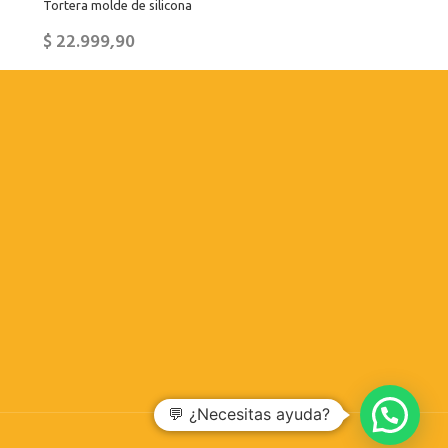
Tortera molde de silicona
$
22.999,90
💬 ¿Necesitas ayuda?