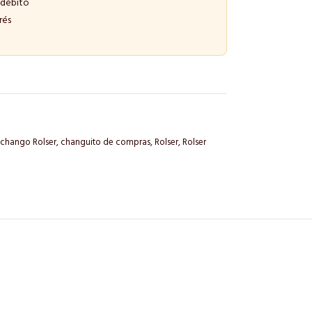
 débito
rés
chango Rolser
,
changuito de compras
,
Rolser
,
Rolser