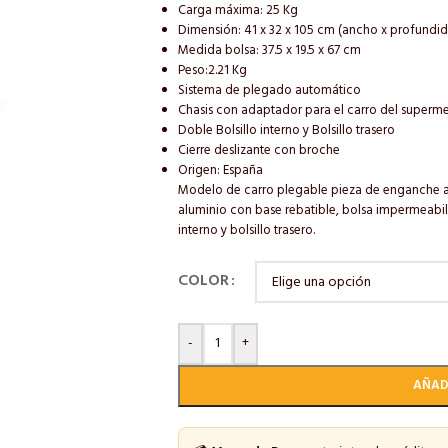
Carga máxima: 25 Kg
Dimensión: 41 x 32 x 105 cm (ancho x profundida
Medida bolsa: 37.5 x 19.5 x 67 cm
Peso:2.21 Kg
Sistema de plegado automático
Chasis con adaptador para el carro del superm
Doble Bolsillo interno y Bolsillo trasero
Cierre deslizante con broche
Origen: España
Modelo de carro plegable pieza de enganche a
aluminio con base rebatible, bolsa impermeabil
interno y bolsillo trasero.
COLOR
-
+
AÑAD