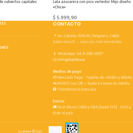
de cubiertos capitales
Lata azucarera con pico vertedor Mijo diseño
«Chica»
$
5.999,90
TES
CONTACTO
📍 Av. Cabildo 1565/61, Belgrano, CABA
Subte línea D — estación José Hernández
ONES
📱 WhatsApp:
54 11 3381-0557
✉️
info@laaldea.ar
Medios de pago
💳 Mercado Pago · Tarjetas de crédito y débito
📲 MODO con QR — hasta 6 cuotas sin interés
🏦 Transferencia bancaria
Envíos
🚚 En el día en CABA y GBA (hasta 13 h) · OCA a
todo el país
La Aldea
2026