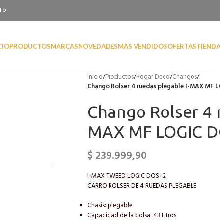
lio
CIO
PRODUCTOS
MARCAS
NOVEDADES
MÁS VENDIDOS
OFERTAS
TIEND
Inicio
/
Productos
/
Hogar Deco
/
Changos
/
Chango Rolser 4 ruedas plegable I-MAX MF 
Chango Rolser 4 r
MAX MF LOGIC D
$
239.999,90
I-MAX TWEED LOGIC DOS+2
CARRO ROLSER DE 4 RUEDAS PLEGABLE
Chasis: plegable
Capacidad de la bolsa: 43 Litros