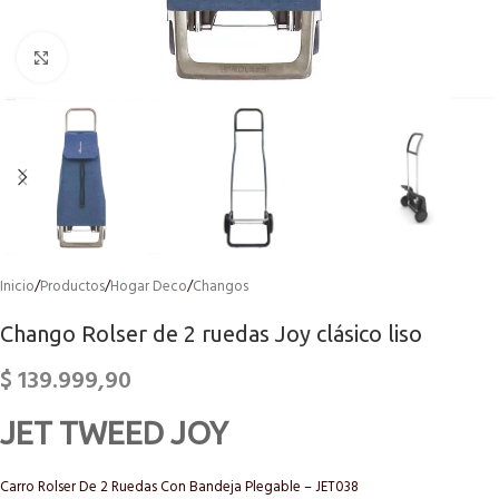
Click to enlarge
Inicio
/
Productos
/
Hogar Deco
/
Changos
Chango Rolser de 2 ruedas Joy clásico liso
$
139.999,90
JET TWEED JOY
Carro Rolser De 2 Ruedas Con Bandeja Plegable – JET038