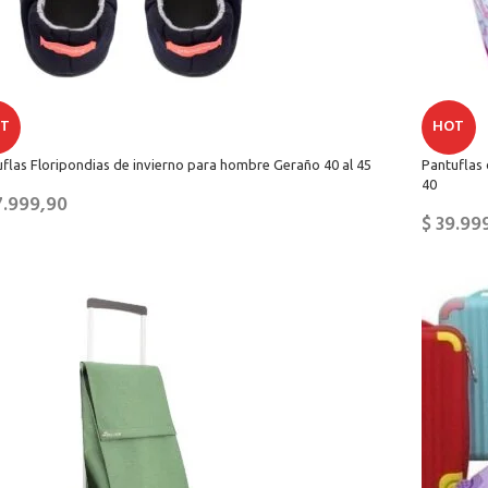
T
HOT
flas Floripondias de invierno para hombre Geraño 40 al 45
Pantuflas 
40
.999,90
$
39.99