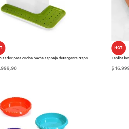
T
HOT
nizador para cocina bacha esponja detergente trapo
Tablita h
.999,90
$
16.99