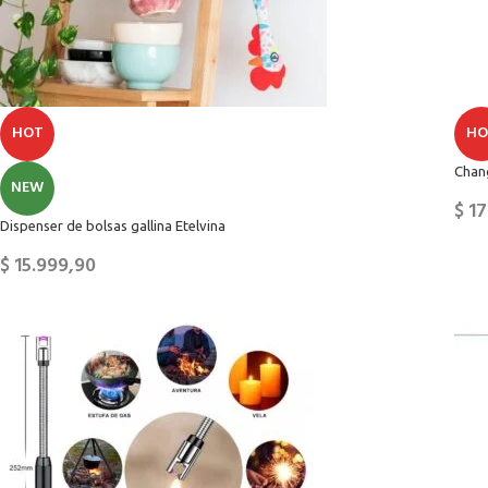
HOT
HO
Chang
NEW
$
17
Dispenser de bolsas gallina Etelvina
$
15.999,90