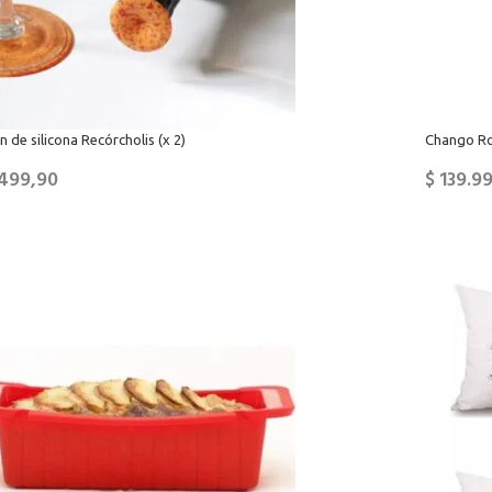
 de silicona Recórcholis (x 2)
Chango Rol
499,90
$
139.9