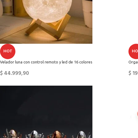
HOT
HO
Velador luna con control remoto y led de 16 colores
Orga
$
44.999,90
$
19