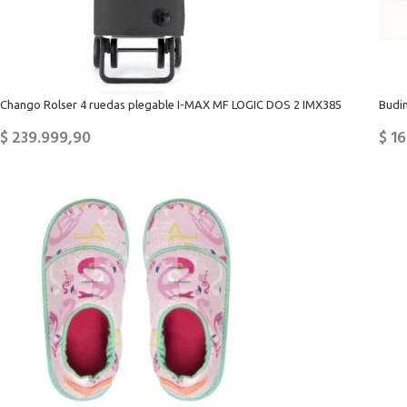
Chango Rolser 4 ruedas plegable I-MAX MF LOGIC DOS 2 IMX385
Budin
$
239.999,90
$
16