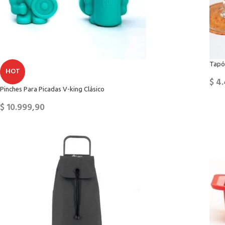
Tapón
HOT
$
4.
Pinches Para Picadas V-king Clásico
$
10.999,90