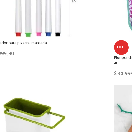
ador para pizarra imantada
HOT
999,90
Floripondi
40
$
34.99