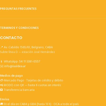
PREGUNTAS FRECUENTES
TERMINOS Y CONDICIONES
CONTACTO
📍 Av. Cabildo 1565/61, Belgrano, CABA
Subte línea D — estación José Hernández
📱 WhatsApp:
54 11 3381-0557
✉️
info@laaldea.ar
Medios de pago
💳 Mercado Pago · Tarjetas de crédito y débito
📲 MODO con QR — hasta 6 cuotas sin interés
🏦 Transferencia bancaria
Envíos
🚚 En el día en CABA y GBA (hasta 13 h) · OCA a todo el país