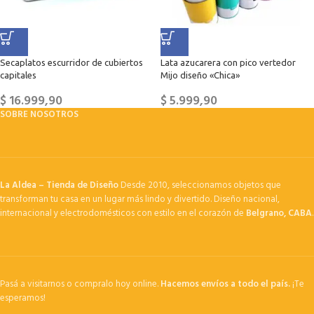
Secaplatos escurridor de cubiertos
Lata azucarera con pico vertedor
capitales
Mijo diseño «Chica»
$
16.999,90
$
5.999,90
SOBRE NOSOTROS
La Aldea – Tienda de Diseño
Desde 2010, seleccionamos objetos que
transforman tu casa en un lugar más lindo y divertido. Diseño nacional,
internacional y electrodomésticos con estilo en el corazón de
Belgrano, CABA
.
Pasá a visitarnos o compralo hoy online.
Hacemos envíos a todo el país.
¡Te
esperamos!