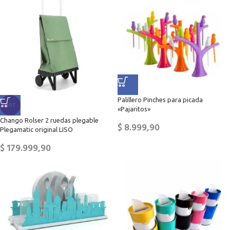
Palillero Pinches para picada
HOT
«Pajaritos»
Chango Rolser 2 ruedas plegable
$
8.999,90
Plegamatic original LISO
$
179.999,90