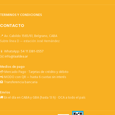
TERMINOS Y CONDICIONES
CONTACTO
📍 Av. Cabildo 1565/61, Belgrano, CABA
Subte línea D — estación José Hernández
📱 WhatsApp:
54 11 3381-0557
✉️
info@laaldea.ar
Medios de pago
💳 Mercado Pago · Tarjetas de crédito y débito
📲 MODO con QR — hasta 6 cuotas sin interés
🏦 Transferencia bancaria
Envíos
🚚 En el día en CABA y GBA (hasta 13 h) · OCA a todo el país