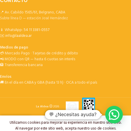
CONTACTO
📍 Av. Cabildo 1565/61, Belgrano, CABA
Subte línea D — estación José Hernández
📱 WhatsApp:
54 11 3381-0557
✉️
info@laaldea.ar
Medios de pago
💳 Mercado Pago · Tarjetas de crédito y débito
📲 MODO con QR — hasta 6 cuotas sin interés
🏦 Transferencia bancaria
Envíos
🚚 En el día en CABA y GBA (hasta 13 h) · OCA a todo el país
La Aldea
2026
💬 ¿Necesitas ayuda?
Utilizamos cookies para mejorar su experiencia en nuestro sitio web.
oductos
Deseos
Carrito
My account
Al navegar por este sitio web, acepta nuestro uso de cookies.