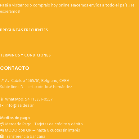
Pasá a visitarnos o compralo hoy online.
Hacemos envíos a todo el país.
¡Te
esperamos!
PREGUNTAS FRECUENTES
TERMINOS Y CONDICIONES
CONTACTO
📍 Av. Cabildo 1565/61, Belgrano, CABA
Subte línea D — estación José Hernández
📱 WhatsApp:
54 11 3381-0557
✉️
info@laaldea.ar
Medios de pago
💳 Mercado Pago · Tarjetas de crédito y débito
📲 MODO con QR — hasta 6 cuotas sin interés
🏦 Transferencia bancaria