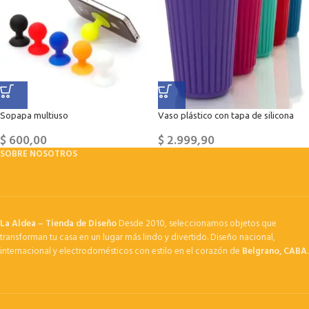
Sopapa multiuso
Vaso plástico con tapa de silicona
$
600,00
$
2.999,90
SOBRE NOSOTROS
La Aldea – Tienda de Diseño
Desde 2010, seleccionamos objetos que
transforman tu casa en un lugar más lindo y divertido. Diseño nacional,
internacional y electrodomésticos con estilo en el corazón de
Belgrano, CABA
.