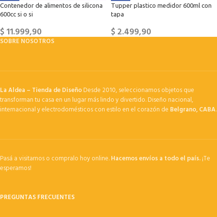
Contenedor de alimentos de silicona
Tupper plastico medidor 600ml con
600cc si o si
tapa
$
11.999,90
$
2.499,90
SOBRE NOSOTROS
La Aldea – Tienda de Diseño
Desde 2010, seleccionamos objetos que
transforman tu casa en un lugar más lindo y divertido. Diseño nacional,
internacional y electrodomésticos con estilo en el corazón de
Belgrano, CABA
.
Pasá a visitarnos o compralo hoy online.
Hacemos envíos a todo el país.
¡Te
esperamos!
PREGUNTAS FRECUENTES