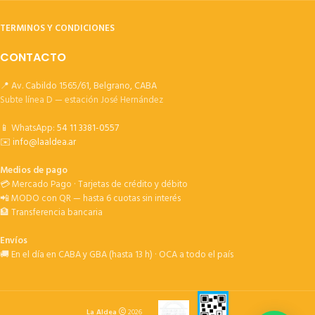
TERMINOS Y CONDICIONES
CONTACTO
📍 Av. Cabildo 1565/61, Belgrano, CABA
Subte línea D — estación José Hernández
📱 WhatsApp:
54 11 3381-0557
✉️
info@laaldea.ar
Medios de pago
💳 Mercado Pago · Tarjetas de crédito y débito
📲 MODO con QR — hasta 6 cuotas sin interés
🏦 Transferencia bancaria
Envíos
🚚 En el día en CABA y GBA (hasta 13 h) · OCA a todo el país
La Aldea
2026