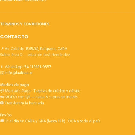
TERMINOS Y CONDICIONES
CONTACTO
📍 Av. Cabildo 1565/61, Belgrano, CABA
Subte línea D — estación José Hernández
📱 WhatsApp:
54 11 3381-0557
✉️
info@laaldea.ar
Medios de pago
💳 Mercado Pago · Tarjetas de crédito y débito
📲 MODO con QR — hasta 6 cuotas sin interés
🏦 Transferencia bancaria
Envíos
🚚 En el día en CABA y GBA (hasta 13 h) · OCA a todo el país