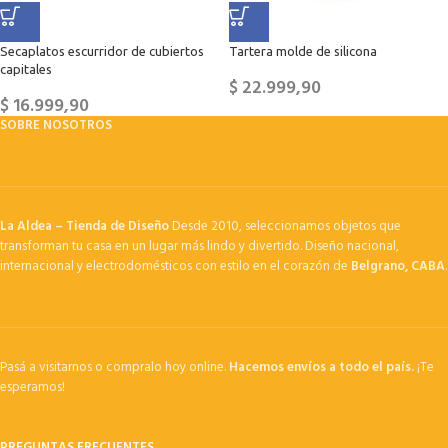
Secaplatos escurridor de cubiertos
Tartera molde de silicona
capitales
$
22.999,90
$
16.999,90
SOBRE NOSOTROS
La Aldea – Tienda de Diseño
Desde 2010, seleccionamos objetos que
transforman tu casa en un lugar más lindo y divertido. Diseño nacional,
internacional y electrodomésticos con estilo en el corazón de
Belgrano, CABA
.
Pasá a visitarnos o compralo hoy online.
Hacemos envíos a todo el país.
¡Te
esperamos!
PREGUNTAS FRECUENTES