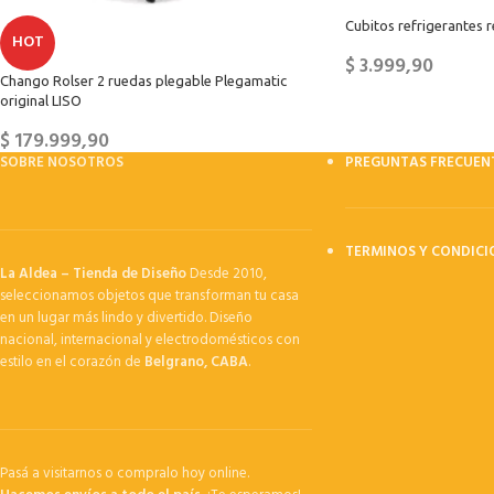
Cubitos refrigerantes 
HOT
$
3.999,90
Chango Rolser 2 ruedas plegable Plegamatic
original LISO
$
179.999,90
SOBRE NOSOTROS
PREGUNTAS FRECUEN
TERMINOS Y CONDICI
La Aldea – Tienda de Diseño
Desde 2010,
seleccionamos objetos que transforman tu casa
en un lugar más lindo y divertido. Diseño
nacional, internacional y electrodomésticos con
estilo en el corazón de
Belgrano, CABA
.
Pasá a visitarnos o compralo hoy online.