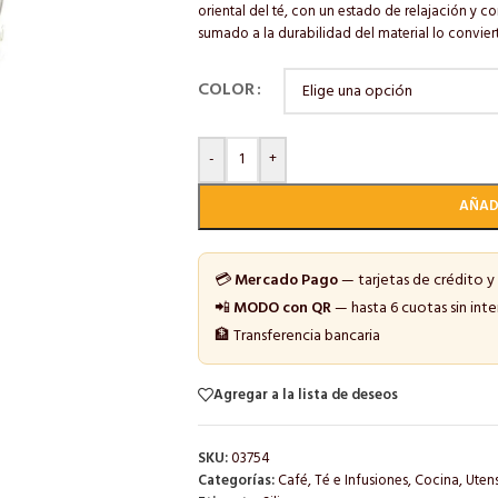
oriental del té, con un estado de relajación y 
sumado a la durabilidad del material lo convier
COLOR
-
+
AÑAD
💳
Mercado Pago
— tarjetas de crédito y
📲
MODO con QR
— hasta 6 cuotas sin inte
🏦 Transferencia bancaria
Agregar a la lista de deseos
SKU:
03754
Categorías:
Café, Té e Infusiones
,
Cocina
,
Utens