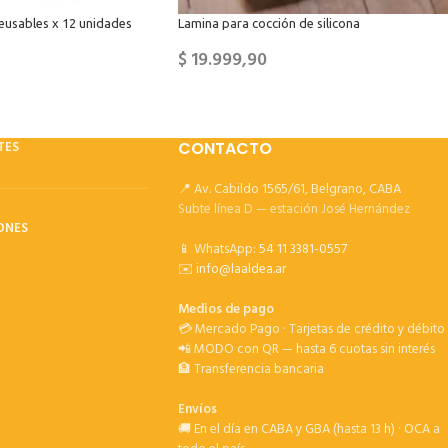
reusables x 12 unidades
Lamina para cocción de silicona
$
19.999,90
TES
CONTACTO
📍 Av. Cabildo 1565/61, Belgrano, CABA
Subte línea D — estación José Hernández
ONES
📱 WhatsApp:
54 11 3381-0557
✉️
info@laaldea.ar
Medios de pago
💳 Mercado Pago · Tarjetas de crédito y débito
📲 MODO con QR — hasta 6 cuotas sin interés
🏦 Transferencia bancaria
Envíos
🚚 En el día en CABA y GBA (hasta 13 h) · OCA a