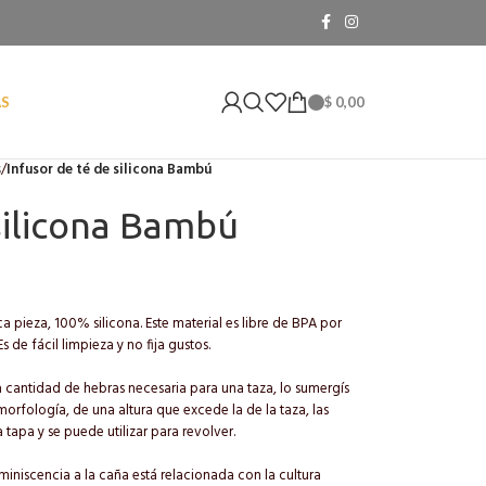
$
0,00
AS
s
/
Infusor de té de silicona Bambú
silicona Bambú
 pieza, 100% silicona. Este material es libre de BPA por
 de fácil limpieza y no fija gustos.
 cantidad de hebras necesaria para una taza, lo sumergís
u morfología, de una altura que excede la de la taza, las
apa y se puede utilizar para revolver.
iniscencia a la caña está relacionada con la cultura