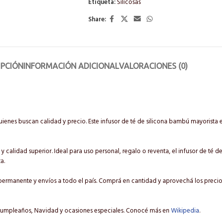
Etiqueta:
Silicosas
Share:
IPCIÓN
INFORMACIÓN ADICIONAL
VALORACIONES (0)
ienes buscan calidad y precio. Este infusor de té de silicona bambú mayorista
y calidad superior. Ideal para uso personal, regalo o reventa, el infusor de té 
a.
permanente y envíos a todo el país. Comprá en cantidad y aprovechá los precios
 cumpleaños, Navidad y ocasiones especiales. Conocé más en
Wikipedia
.