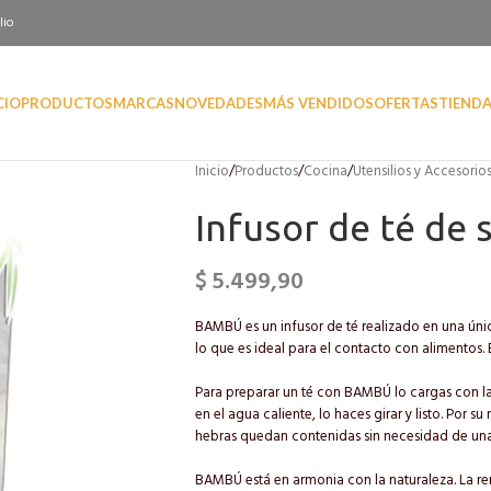
lio
CIO
PRODUCTOS
MARCAS
NOVEDADES
MÁS VENDIDOS
OFERTAS
TIEND
Inicio
/
Productos
/
Cocina
/
Utensilios y Accesorio
Infusor de té de 
$
5.499,90
BAMBÚ es un infusor de té realizado en una única
lo que es ideal para el contacto con alimentos. Es
Para preparar un té con BAMBÚ lo cargas con la
en el agua caliente, lo haces girar y listo. Por s
hebras quedan contenidas sin necesidad de una t
BAMBÚ está en armonia con la naturaleza. La rem