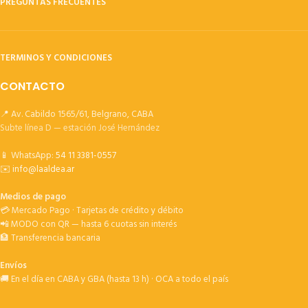
PREGUNTAS FRECUENTES
TERMINOS Y CONDICIONES
CONTACTO
📍 Av. Cabildo 1565/61, Belgrano, CABA
Subte línea D — estación José Hernández
📱 WhatsApp:
54 11 3381-0557
✉️
info@laaldea.ar
Medios de pago
💳 Mercado Pago · Tarjetas de crédito y débito
📲 MODO con QR — hasta 6 cuotas sin interés
🏦 Transferencia bancaria
Envíos
🚚 En el día en CABA y GBA (hasta 13 h) · OCA a todo el país