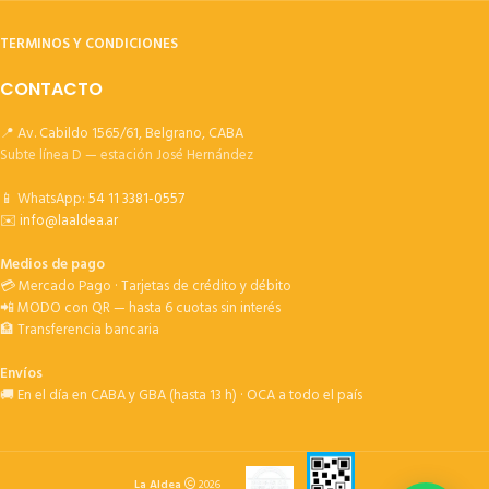
TERMINOS Y CONDICIONES
CONTACTO
📍 Av. Cabildo 1565/61, Belgrano, CABA
Subte línea D — estación José Hernández
📱 WhatsApp:
54 11 3381-0557
✉️
info@laaldea.ar
Medios de pago
💳 Mercado Pago · Tarjetas de crédito y débito
📲 MODO con QR — hasta 6 cuotas sin interés
🏦 Transferencia bancaria
Envíos
🚚 En el día en CABA y GBA (hasta 13 h) · OCA a todo el país
La Aldea
2026