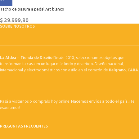
Tacho de basura a pedal Art blanco
$
29.999,90
SOBRE NOSOTROS
La Aldea – Tienda de Diseño
Desde 2010, seleccionamos objetos que
transforman tu casa en un lugar más lindo y divertido. Diseño nacional,
internacional y electrodomésticos con estilo en el corazón de
Belgrano, CABA
.
Pasá a visitarnos o compralo hoy online.
Hacemos envíos a todo el país.
¡Te
esperamos!
PREGUNTAS FRECUENTES