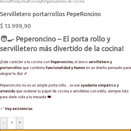
Inicio
/
Productos
/
Cocina
/
Organizadores de Cocina
Servilletero portarrollos PepeRoncino
$
13.999,90
🧑‍🍳
Peperoncino – El porta rollo y
servilletero más divertido de la cocina!
¡Dale carácter a tu cocina con
Peperoncino
, el único
servilletero y
portarrollos
que combina
funcionalidad y humor
en un diseño pensado para
alegrar tu día! 🎉
Peperoncino no es un simple porta rollo… es ese
ayudante simpático y
atrevido
que sostiene tu papel de cocina o servilletas con estilo, siempre listo
para darle vida a tu mesada 🍽️
Hay existencias
-
+