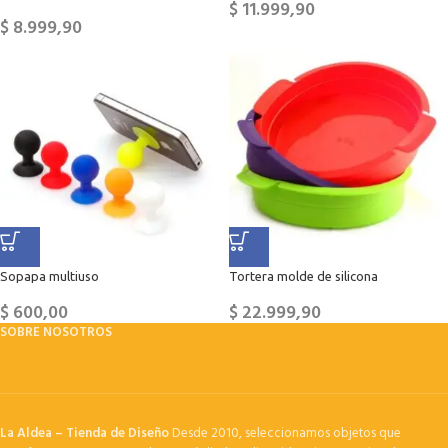
$
11.999,90
$
8.999,90
Sopapa multiuso
Tortera molde de silicona
$
600,00
$
22.999,90
SOBRE NOSOTROS
La Aldea – Tienda de Diseño
Desde 2010, seleccionamos objetos que