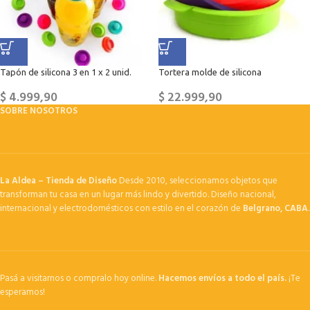
Tapón de silicona 3 en 1 x 2 unid.
Tortera molde de silicona
$
4.999,90
$
22.999,90
SOBRE NOSOTROS
La Aldea – Tienda de Diseño
Desde 2010, seleccionamos objetos que
transforman tu casa en un lugar más lindo y divertido. Diseño nacional,
internacional y electrodomésticos con estilo en el corazón de
Belgrano, CABA
.
Pasá a visitarnos o compralo hoy online.
Hacemos envíos a todo el país.
¡Te
esperamos!