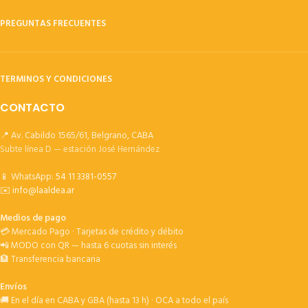
PREGUNTAS FRECUENTES
TERMINOS Y CONDICIONES
CONTACTO
📍 Av. Cabildo 1565/61, Belgrano, CABA
Subte línea D — estación José Hernández
📱 WhatsApp:
54 11 3381-0557
✉️
info@laaldea.ar
Medios de pago
💳 Mercado Pago · Tarjetas de crédito y débito
📲 MODO con QR — hasta 6 cuotas sin interés
🏦 Transferencia bancaria
Envíos
🚚 En el día en CABA y GBA (hasta 13 h) · OCA a todo el país