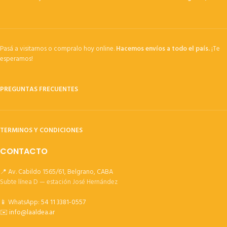
Pasá a visitarnos o compralo hoy online.
Hacemos envíos a todo el país.
¡Te
esperamos!
PREGUNTAS FRECUENTES
TERMINOS Y CONDICIONES
CONTACTO
📍 Av. Cabildo 1565/61, Belgrano, CABA
Subte línea D — estación José Hernández
📱 WhatsApp:
54 11 3381-0557
✉️
info@laaldea.ar