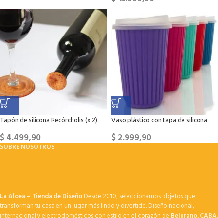
Tapón de silicona Recórcholis (x 2)
Vaso plástico con tapa de silicona
$
4.499,90
$
2.999,90
SOBRE NOSOTROS
La Aldea – Tienda de Diseño
Desde 2010, seleccionamos objetos que
transforman tu casa en un lugar más lindo y divertido. Diseño nacional,
internacional y electrodomésticos con estilo en el corazón de
Belgrano, CABA
.