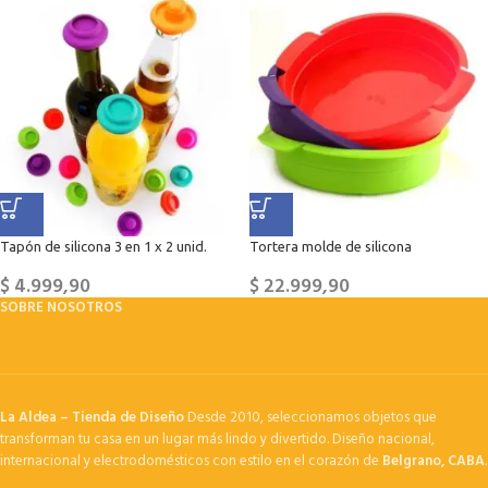
Tapón de silicona 3 en 1 x 2 unid.
Tortera molde de silicona
$
4.999,90
$
22.999,90
SOBRE NOSOTROS
La Aldea – Tienda de Diseño
Desde 2010, seleccionamos objetos que
transforman tu casa en un lugar más lindo y divertido. Diseño nacional,
internacional y electrodomésticos con estilo en el corazón de
Belgrano, CABA
.