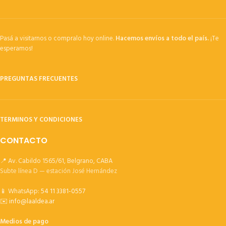
Pasá a visitarnos o compralo hoy online.
Hacemos envíos a todo el país.
¡Te
esperamos!
PREGUNTAS FRECUENTES
TERMINOS Y CONDICIONES
CONTACTO
📍 Av. Cabildo 1565/61, Belgrano, CABA
Subte línea D — estación José Hernández
📱 WhatsApp:
54 11 3381-0557
✉️
info@laaldea.ar
Medios de pago