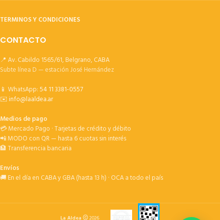
TERMINOS Y CONDICIONES
CONTACTO
📍 Av. Cabildo 1565/61, Belgrano, CABA
Subte línea D — estación José Hernández
📱 WhatsApp:
54 11 3381-0557
✉️
info@laaldea.ar
Medios de pago
💳 Mercado Pago · Tarjetas de crédito y débito
📲 MODO con QR — hasta 6 cuotas sin interés
🏦 Transferencia bancaria
Envíos
🚚 En el día en CABA y GBA (hasta 13 h) · OCA a todo el país
La Aldea
2026