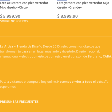
Lata azucarera con pico vertedor
Lata yerbera con pico vertedor Mijo
Mijo diseño «Chica»
diseño «Grande»
$
5.999,90
$
8.999,90
SOBRE NOSOTROS
La Aldea – Tienda de Diseño
Desde 2010, seleccionamos objetos que
transforman tu casa en un lugar más lindo y divertido. Diseño nacional,
internacional y electrodomésticos con estilo en el corazón de
Belgrano, CABA
.
Pasá a visitarnos o compralo hoy online.
Hacemos envíos a todo el país.
¡Te
esperamos!
PREGUNTAS FRECUENTES