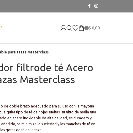
$
0,00
AS
dable para tazas Masterclass
dor filtrode té Acero
azas Masterclass
seño de doble brazo adecuado para su uso con la mayoría
alquier tipo de té de hojas sueltas, su filtro de malla fina
icado en acero inoxidable de alta calidad, es duradero y
eo añadida, se minimiza la suciedad y las manchas de té en
as gotas de té en la taza.