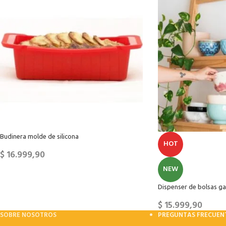
Budinera molde de silicona
HOT
$
16.999,90
NEW
Dispenser de bolsas gal
$
15.999,90
SOBRE NOSOTROS
PREGUNTAS FRECUEN