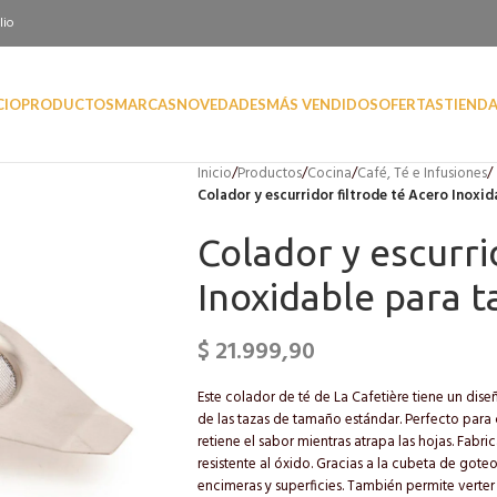
lio
CIO
PRODUCTOS
MARCAS
NOVEDADES
MÁS VENDIDOS
OFERTAS
TIEND
Inicio
/
Productos
/
Cocina
/
Café, Té e Infusiones
/
Colador y escurridor filtrode té Acero Inoxi
Colador y escurri
Inoxidable para t
$
21.999,90
Este colador de té de La Cafetière tiene un di
de las tazas de tamaño estándar. Perfecto para cu
retiene el sabor mientras atrapa las hojas. Fabr
resistente al óxido. Gracias a la cubeta de got
encimeras y superficies. También permite verter l