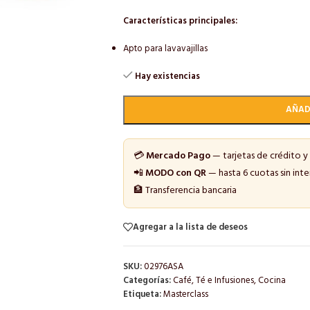
Características principales:
Apto para lavavajillas
Hay existencias
AÑAD
💳
Mercado Pago
— tarjetas de crédito y
📲
MODO con QR
— hasta 6 cuotas sin inte
🏦 Transferencia bancaria
Agregar a la lista de deseos
SKU:
02976ASA
Categorías:
Café, Té e Infusiones
,
Cocina
Etiqueta:
Masterclass