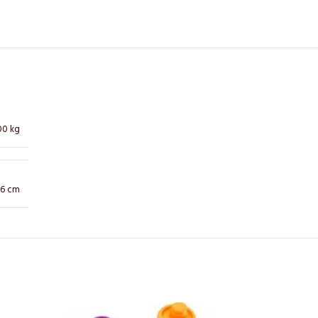
00 kg
× 6 cm