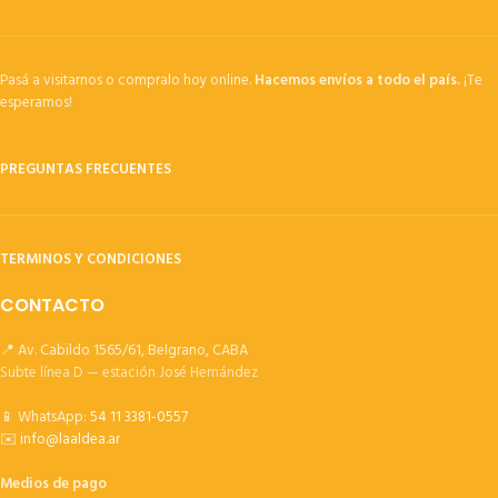
Pasá a visitarnos o compralo hoy online.
Hacemos envíos a todo el país.
¡Te
esperamos!
PREGUNTAS FRECUENTES
TERMINOS Y CONDICIONES
CONTACTO
📍 Av. Cabildo 1565/61, Belgrano, CABA
Subte línea D — estación José Hernández
📱 WhatsApp:
54 11 3381-0557
✉️
info@laaldea.ar
Medios de pago