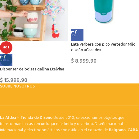
Lata yerbera con pico vertedor Mijo
HOT
diseño «Grande»
$
8.999,90
NEW
Dispenser de bolsas gallina Etelvina
$
15.999,90
SOBRE NOSOTROS
La Aldea – Tienda de Diseño
Desde 2010, seleccionamos objetos que
transforman tu casa en un lugar más lindo y divertido. Diseño nacional,
internacional y electrodomésticos con estilo en el corazón de
Belgrano, CABA
.