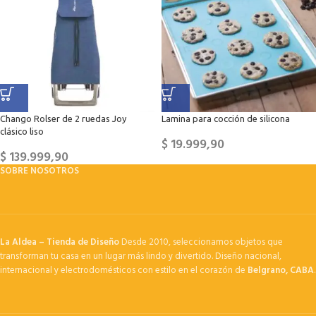
Chango Rolser de 2 ruedas Joy
Lamina para cocción de silicona
clásico liso
$
19.999,90
$
139.999,90
SOBRE NOSOTROS
La Aldea – Tienda de Diseño
Desde 2010, seleccionamos objetos que
transforman tu casa en un lugar más lindo y divertido. Diseño nacional,
internacional y electrodomésticos con estilo en el corazón de
Belgrano, CABA
.