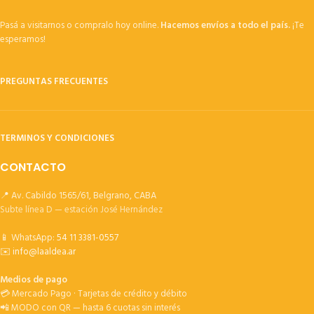
Pasá a visitarnos o compralo hoy online.
Hacemos envíos a todo el país.
¡Te
esperamos!
PREGUNTAS FRECUENTES
TERMINOS Y CONDICIONES
CONTACTO
📍 Av. Cabildo 1565/61, Belgrano, CABA
Subte línea D — estación José Hernández
📱 WhatsApp:
54 11 3381-0557
✉️
info@laaldea.ar
Medios de pago
💳 Mercado Pago · Tarjetas de crédito y débito
📲 MODO con QR — hasta 6 cuotas sin interés