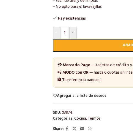
– Fácil de usar y de limpiar.
– No apto para el lavavajillas.
Hay existencias
-
+
AÑAD
💳
Mercado Pago
— tarjetas de crédito y
📲
MODO con QR
— hasta 6 cuotas sin inte
🏦 Transferencia bancaria
Agregar a la lista de deseos
SKU:
03874
Categorías:
Cocina
,
Termos
Share: