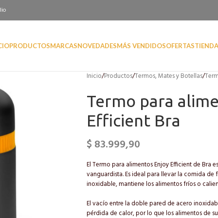
lio
CIO
PRODUCTOS
MARCAS
NOVEDADES
MÁS VENDIDOS
OFERTAS
TIEND
Inicio
/
Productos
/
Termos, Mates y Botellas
/
Ter
Termo para alime
Efficient Bra
$
83.999,90
El Termo para alimentos Enjoy Efficient de Bra es
vanguardista. Es ideal para llevar la comida de
inoxidable, mantiene los alimentos fríos o calien
El vacío entre la doble pared de acero inoxida
pérdida de calor, por lo que los alimentos de su 