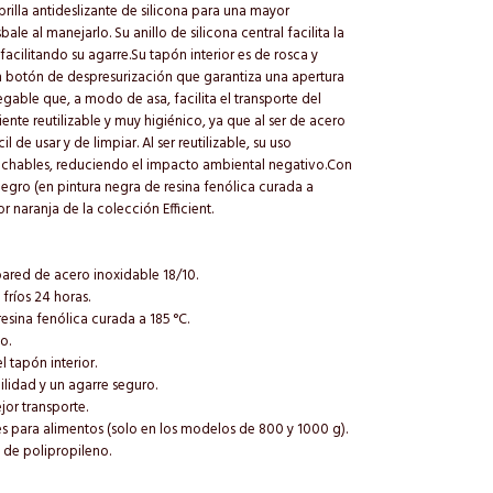
rilla antideslizante de silicona para una mayor
ale al manejarlo. Su anillo de silicona central facilita la
 facilitando su agarre.Su tapón interior es de rosca y
n botón de despresurización que garantiza una apertura
egable que, a modo de asa, facilita el transporte del
ente reutilizable y muy higiénico, ya que al ser de acero
l de usar y de limpiar. Al ser reutilizable, su uso
sechables, reduciendo el impacto ambiental negativo.Con
egro (en pintura negra de resina fenólica curada a
or naranja de la colección Efficient.
pared de acero inoxidable 18/10.
 fríos 24 horas.
esina fenólica curada a 185 °C.
o.
 tapón interior.
ilidad y un agarre seguro.
jor transporte.
s para alimentos (solo en los modelos de 800 y 1000 g).
 de polipropileno.