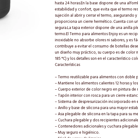
hasta 24 horas.En la base dispone de una alfomb
estabilidad y confort, que evita que el termo resb
sujeción al abrir y cerrar el termo, asegurando y
proporciona un cierre hermético. Cuenta con u
segura.La tapa exterior dispone de una anilla pl
termo.El Termo para alimentos Enjoy es un recipi
inoxidable no absorbe olores ni sabores, y es fáci
contribuye a evitar el consumo de botellas de
un diseño muy práctico, su cuerpo es de color n
185 °C) y los detalles son en el característico col
Características
– Termo reutilizable para alimentos con doble 
– Mantiene los alimentos calientes 12 horas y los
– Cuerpo exterior de color negro en pintura de r
– Tapón interior con rosca para un cierre estanc
– Sistema de despresurización incorporado en el
– Anillo y base de silicona para una mayor estab
– Asa plegable de silicona en la tapa para su me
– Cuchara plegable y dos recipientes adicionale
– Contenedores adicionales y cuchara plegable
– Muy seguro e higiénico.