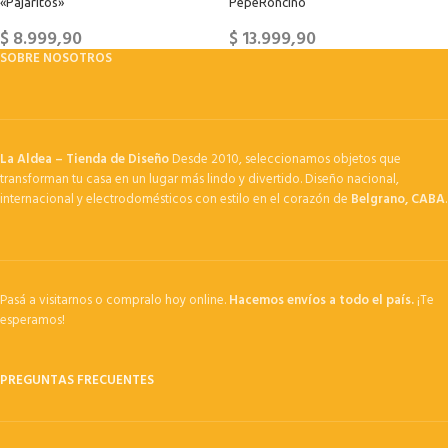
«Pajaritos»
PepeRoncino
$
8.999,90
$
13.999,90
SOBRE NOSOTROS
La Aldea – Tienda de Diseño
Desde 2010, seleccionamos objetos que
transforman tu casa en un lugar más lindo y divertido. Diseño nacional,
internacional y electrodomésticos con estilo en el corazón de
Belgrano, CABA
.
Pasá a visitarnos o compralo hoy online.
Hacemos envíos a todo el país.
¡Te
esperamos!
PREGUNTAS FRECUENTES