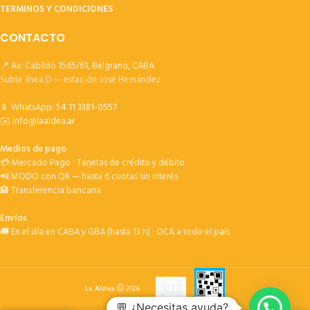
TERMINOS Y CONDICIONES
CONTACTO
📍 Av. Cabildo 1565/61, Belgrano, CABA
Subte línea D — estación José Hernández
📱 WhatsApp:
54 11 3381-0557
✉️
info@laaldea.ar
Medios de pago
💳 Mercado Pago · Tarjetas de crédito y débito
📲 MODO con QR — hasta 6 cuotas sin interés
🏦 Transferencia bancaria
Envíos
🚚 En el día en CABA y GBA (hasta 13 h) · OCA a todo el país
La Aldea
2026
💬 ¿Necesitas ayuda?