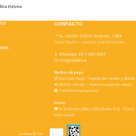
lina Etelvina
TES
CONTACTO
📍 Av. Cabildo 1565/61, Belgrano, CABA
Subte línea D — estación José Hernández
ONES
📱 WhatsApp:
54 11 3381-0557
✉️
info@laaldea.ar
Medios de pago
💳 Mercado Pago · Tarjetas de crédito y débito
📲 MODO con QR — hasta 6 cuotas sin interés
🏦 Transferencia bancaria
Envíos
🚚 En el día en CABA y GBA (hasta 13 h) · OCA a
todo el país
La Aldea
2026