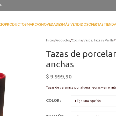
lio
CIO
PRODUCTOS
MARCAS
NOVEDADES
MÁS VENDIDOS
OFERTAS
TIEND
Inicio
/
Productos
/
Cocina
/
Vasos, Tazas y Vajilla
/
Tazas de porcelan
anchas
$
9.999,90
Tazas de ceramica por afuera negras y en el inte
COLOR