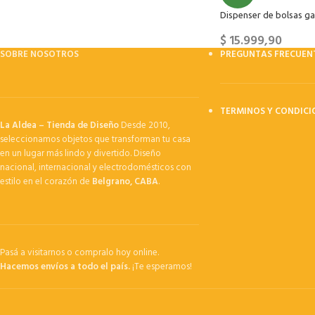
Dispenser de bolsas gal
$
15.999,90
SOBRE NOSOTROS
PREGUNTAS FRECUEN
TERMINOS Y CONDICI
La Aldea – Tienda de Diseño
Desde 2010,
seleccionamos objetos que transforman tu casa
en un lugar más lindo y divertido. Diseño
nacional, internacional y electrodomésticos con
estilo en el corazón de
Belgrano, CABA
.
Pasá a visitarnos o compralo hoy online.
Hacemos envíos a todo el país.
¡Te esperamos!