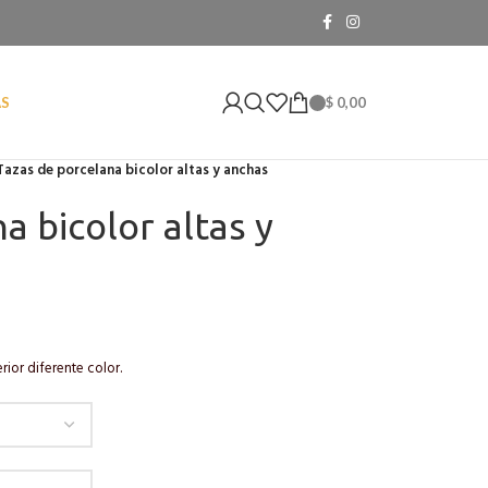
$
0,00
AS
Tazas de porcelana bicolor altas y anchas
a bicolor altas y
rior diferente color.