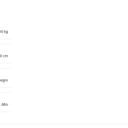
00 kg
10 cm
egro
,
Alto