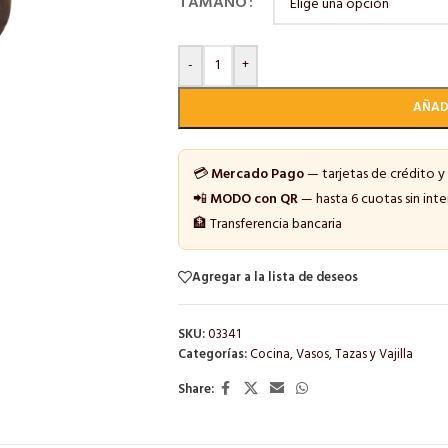
TAMAÑO
-
+
AÑAD
💳
Mercado Pago
— tarjetas de crédito y
📲
MODO con QR
— hasta 6 cuotas sin inte
🏦 Transferencia bancaria
Agregar a la lista de deseos
SKU:
03341
Categorías:
Cocina
,
Vasos, Tazas y Vajilla
Share: