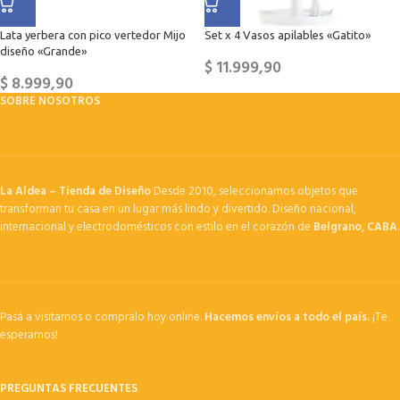
Lata yerbera con pico vertedor Mijo
Set x 4 Vasos apilables «Gatito»
diseño «Grande»
$
11.999,90
$
8.999,90
SOBRE NOSOTROS
La Aldea – Tienda de Diseño
Desde 2010, seleccionamos objetos que
transforman tu casa en un lugar más lindo y divertido. Diseño nacional,
internacional y electrodomésticos con estilo en el corazón de
Belgrano, CABA
.
Pasá a visitarnos o compralo hoy online.
Hacemos envíos a todo el país.
¡Te
esperamos!
PREGUNTAS FRECUENTES