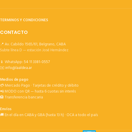
TERMINOS Y CONDICIONES
CONTACTO
📍 Av. Cabildo 1565/61, Belgrano, CABA
Subte línea D — estación José Hernández
📱 WhatsApp:
54 11 3381-0557
✉️
info@laaldea.ar
Medios de pago
💳 Mercado Pago · Tarjetas de crédito y débito
📲 MODO con QR — hasta 6 cuotas sin interés
🏦 Transferencia bancaria
Envíos
🚚 En el día en CABA y GBA (hasta 13 h) · OCA a todo el país