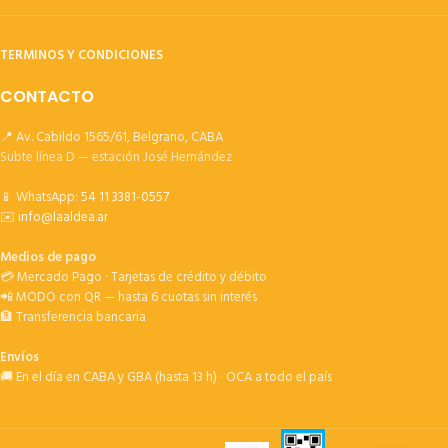
TERMINOS Y CONDICIONES
CONTACTO
📍 Av. Cabildo 1565/61, Belgrano, CABA
Subte línea D — estación José Hernández
📱 WhatsApp:
54 11 3381-0557
✉️
info@laaldea.ar
Medios de pago
💳 Mercado Pago · Tarjetas de crédito y débito
📲 MODO con QR — hasta 6 cuotas sin interés
🏦 Transferencia bancaria
Envíos
🚚 En el día en CABA y GBA (hasta 13 h) · OCA a todo el país