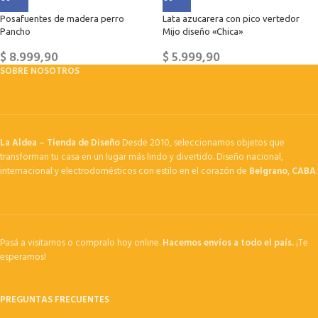
Posafuentes de madera perro
Lata azucarera con pico vertedor
Pancho
Mijo diseño «Chica»
$
8.999,90
$
5.999,90
SOBRE NOSOTROS
La Aldea – Tienda de Diseño
Desde 2010, seleccionamos objetos que
transforman tu casa en un lugar más lindo y divertido. Diseño nacional,
internacional y electrodomésticos con estilo en el corazón de
Belgrano, CABA
.
Pasá a visitarnos o compralo hoy online.
Hacemos envíos a todo el país.
¡Te
esperamos!
PREGUNTAS FRECUENTES