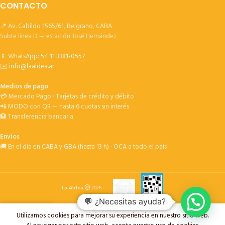
CONTACTO
📍 Av. Cabildo 1565/61, Belgrano, CABA
Subte línea D — estación José Hernández
📱 WhatsApp:
54 11 3381-0557
✉️
info@laaldea.ar
Medios de pago
💳 Mercado Pago · Tarjetas de crédito y débito
📲 MODO con QR — hasta 6 cuotas sin interés
🏦 Transferencia bancaria
Envíos
🚚 En el día en CABA y GBA (hasta 13 h) · OCA a todo el país
La Aldea
2026
💬 ¿Necesitas ayuda?
Utilizamos cookies para mejorar su experiencia en nuestro sitio web.
oductos
Deseos
Carrito
My account