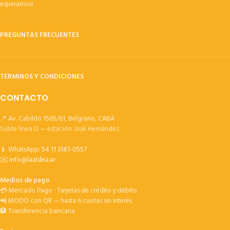
esperamos!
PREGUNTAS FRECUENTES
TERMINOS Y CONDICIONES
CONTACTO
📍 Av. Cabildo 1565/61, Belgrano, CABA
Subte línea D — estación José Hernández
📱 WhatsApp:
54 11 3381-0557
✉️
info@laaldea.ar
Medios de pago
💳 Mercado Pago · Tarjetas de crédito y débito
📲 MODO con QR — hasta 6 cuotas sin interés
🏦 Transferencia bancaria