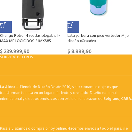
Chango Rolser 4 ruedas plegable I-
Lata yerbera con pico vertedor Mijo
MAX MF LOGIC DOS 2 IMX385
diseño «Grande»
$
239.999,90
$
8.999,90
SOBRE NOSOTROS
La Aldea – Tienda de Diseño
Desde 2010, seleccionamos objetos que
transforman tu casa en un lugar más lindo y divertido. Diseño nacional,
internacional y electrodomésticos con estilo en el corazón de
Belgrano, CABA
.
Pasá a visitarnos o compralo hoy online.
Hacemos envíos a todo el país.
¡Te