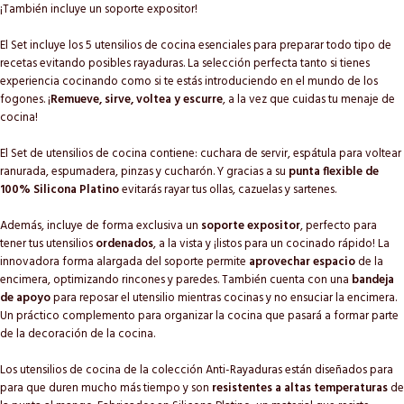
¡También incluye un soporte expositor!
El Set incluye los 5 utensilios de cocina esenciales para preparar todo tipo de
recetas evitando posibles rayaduras. La selección perfecta tanto si tienes
experiencia cocinando como si te estás introduciendo en el mundo de los
fogones. ¡
Remueve, sirve, voltea y escurre
, a la vez que cuidas tu menaje de
cocina!
El Set de utensilios de cocina contiene: cuchara de servir, espátula para voltear
ranurada, espumadera, pinzas y cucharón. Y gracias a su
punta flexible de
100% Silicona Platino
evitarás rayar tus ollas, cazuelas y sartenes.
Además, incluye de forma exclusiva un
soporte expositor
, perfecto para
tener tus utensilios
ordenados
, a la vista y ¡listos para un cocinado rápido! La
innovadora forma alargada del soporte permite
aprovechar espacio
de la
encimera, optimizando rincones y paredes. También cuenta con una
bandeja
de apoyo
para reposar el utensilio mientras cocinas y no ensuciar la encimera.
Un práctico complemento para organizar la cocina que pasará a formar parte
de la decoración de la cocina.
Los utensilios de cocina de la colección Anti-Rayaduras están diseñados para
para que duren mucho más tiempo y son
resistentes a altas temperaturas
de