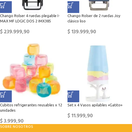
Chango Rolser 4 ruedas plegable I-
Chango Rolser de 2 ruedas Joy
MAX MF LOGIC DOS 2 IMX385
clásico liso
$
239.999,90
$
139.999,90
Cubitos refrigerantes reusables x 12
Set x 4 Vasos apilables «Gatito»
unidades
$
11.999,90
$
3.999,90
SOBRE NOSOTROS