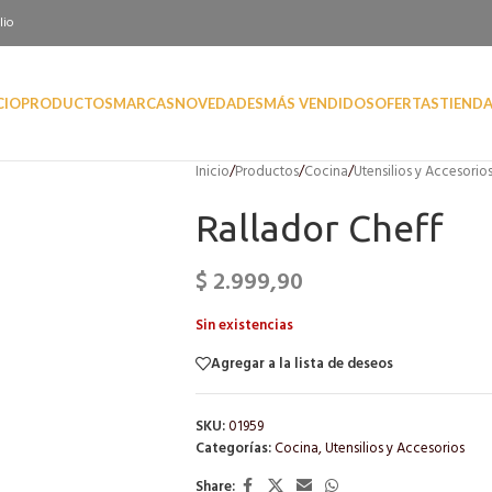
lio
CIO
PRODUCTOS
MARCAS
NOVEDADES
MÁS VENDIDOS
OFERTAS
TIEND
Inicio
/
Productos
/
Cocina
/
Utensilios y Accesorio
Rallador Cheff
$
2.999,90
Sin existencias
Agregar a la lista de deseos
SKU:
01959
Categorías:
Cocina
,
Utensilios y Accesorios
Share: