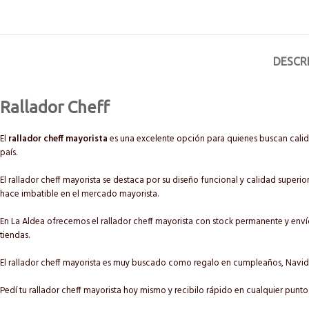
DESCR
Rallador Cheff
El
rallador cheff mayorista
es una excelente opción para quienes buscan calida
país.
El rallador cheff mayorista se destaca por su diseño funcional y calidad superior
hace imbatible en el mercado mayorista.
En La Aldea ofrecemos el rallador cheff mayorista con stock permanente y envíos
tiendas.
El rallador cheff mayorista es muy buscado como regalo en cumpleaños, Navi
Pedí tu rallador cheff mayorista hoy mismo y recibilo rápido en cualquier punto