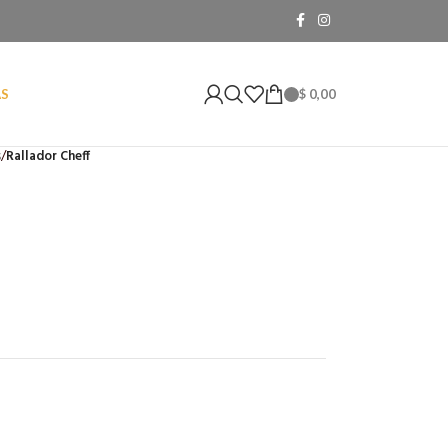
$
0,00
AS
s
/
Rallador Cheff