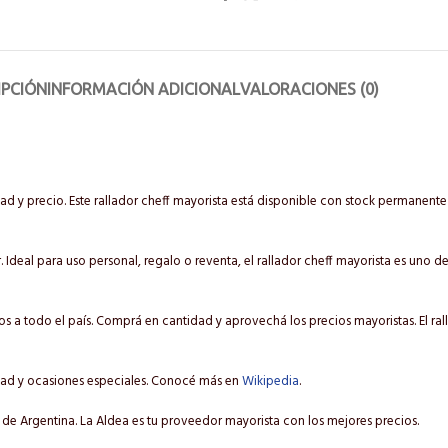
IPCIÓN
INFORMACIÓN ADICIONAL
VALORACIONES (0)
d y precio. Este rallador cheff mayorista está disponible con stock permanent
. Ideal para uso personal, regalo o reventa, el rallador cheff mayorista es uno d
 a todo el país. Comprá en cantidad y aprovechá los precios mayoristas. El rall
dad y ocasiones especiales. Conocé más en
Wikipedia
.
 de Argentina. La Aldea es tu proveedor mayorista con los mejores precios.