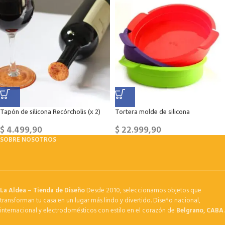
Tapón de silicona Recórcholis (x 2)
Tortera molde de silicona
$
4.499,90
$
22.999,90
SOBRE NOSOTROS
La Aldea – Tienda de Diseño
Desde 2010, seleccionamos objetos que
transforman tu casa en un lugar más lindo y divertido. Diseño nacional,
internacional y electrodomésticos con estilo en el corazón de
Belgrano, CABA
.