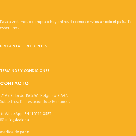
Pasá a visitarnos o compralo hoy online.
Hacemos envíos a todo el país.
¡Te
esperamos!
PREGUNTAS FRECUENTES
TERMINOS Y CONDICIONES
CONTACTO
📍 Av. Cabildo 1565/61, Belgrano, CABA
Subte línea D — estación José Hernández
📱 WhatsApp:
54 11 3381-0557
✉️
info@laaldea.ar
Medios de pago