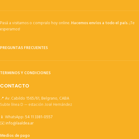
Pasá a visitarnos o compralo hoy online.
Hacemos envíos a todo el país.
¡Te
esperamos!
PREGUNTAS FRECUENTES
TERMINOS Y CONDICIONES
CONTACTO
📍 Av. Cabildo 1565/61, Belgrano, CABA
Subte línea D — estación José Hernández
📱 WhatsApp:
54 11 3381-0557
✉️
info@laaldea.ar
Medios de pago