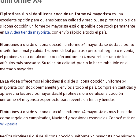
uniforme X4
El
pirotines si o si de silicona cocción uniforme x4 mayorista
es una
excelente opción para quienes buscan calidad y precio. Este pirotines si o si de
silicona cocción uniforme x4 mayorista está disponible con stock permanente
en
La Aldea tienda mayorista
, con envío rápido a todo el país.
El pirotines si o si de silicona cocción uniforme x4 mayorista se destaca por su
diseño funcional y calidad superior. Ideal para uso personal, regalo o reventa,
el pirotines si o si de silicona cocción uniforme x4 mayorista es uno de los
artículos más buscados. Su relación calidad-precio lo hace imbatible en el
mercado mayorista.
En La Aldea ofrecemos el pirotines si o si de silicona cocción uniforme x4
mayorista con stock permanente y envíos a todo el país. Comprá en cantidad y
aprovechá los precios mayoristas. El pirotines si o si de silicona cocción
uniforme x4 mayorista es perfecto para reventa en ferias y tiendas.
El pirotines si o si de silicona cocción uniforme x4 mayorista es muy buscado
como regalo en cumpleaños, Navidad y ocasiones especiales. Conocé más en
Wikipedia
.
Pedí tu pirotines si o si de silicona cocción uniforme x4 mayorista hoy mismo y