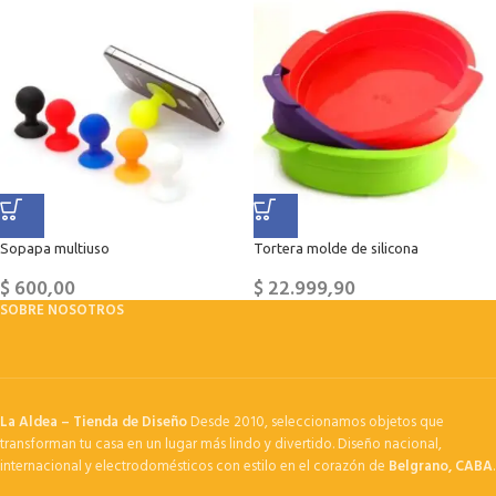
Sopapa multiuso
Tortera molde de silicona
$
600,00
$
22.999,90
SOBRE NOSOTROS
La Aldea – Tienda de Diseño
Desde 2010, seleccionamos objetos que
transforman tu casa en un lugar más lindo y divertido. Diseño nacional,
internacional y electrodomésticos con estilo en el corazón de
Belgrano, CABA
.