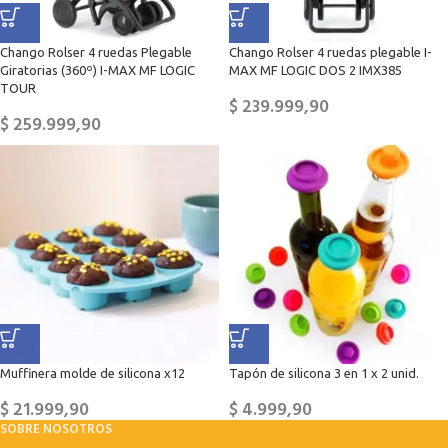
Chango Rolser 4 ruedas Plegable
Chango Rolser 4 ruedas plegable I-
Giratorias (360º) I-MAX MF LOGIC
MAX MF LOGIC DOS 2 IMX385
TOUR
$
239.999,90
$
259.999,90
Muffinera molde de silicona x12
Tapón de silicona 3 en 1 x 2 unid.
$
21.999,90
$
4.999,90
SOBRE NOSOTROS